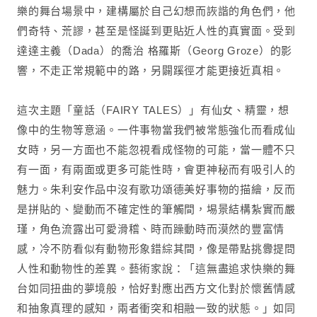
樂的舞台場景中，建構屬於自己幻想而詼諧的角色們，他
們奇特、荒謬，甚至是怪誕到更貼近人性的真實面。受到
達達主義（Dada）的喬治 格羅斯（Georg Groze）的影
響，不走正常規範中的路，另闢蹊徑才能更接近真相。
這次主題「童話（FAIRY TALES）」有仙女、精靈，想
像中的生物等意涵。一件事物當我們被常態強化而看成仙
女時，另一方面也不能忽視看成怪物的可能，當一體不只
有一面，有兩面或更多可能性時，會更神秘而有吸引人的
魅力。朱利安作品中沒有歌功頌德美好事物的描繪，反而
是拼貼的、變動而不確定性的筆觸間，埸景結構紮實而嚴
瑾，角色流露出可愛滑稽、時而躁動時而漠然的豐富情
感，冷不防看似有動物形象錯綜其間，像是帶點挑釁提問
感謝您的訂
人性和動物性的差異。藝術家說：「這無盡追求快樂的舞
閱！
台如同扭曲的夢境般，恰好對應出西方文化對於懷舊情感
請填入有效
和抽象真理的感知，兩者衝突和相融一致的狀態。」如同