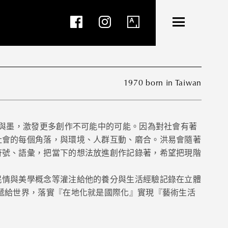
PERIENCE
NEXT
1970 born in Taiwan
水與墨，激發更多創作不可能中的可能。因為對社會有著
社會的每個角落，與環境、人群互動、磨合。洪易會隨著
符號、語彙，把當下的想法放進創作記錄著，希望把現階
民情與美學概念等灌注給他的養分與生活經驗記錄在立體
遞給世界，落實『在地化就是國際化』實現『藝術生活