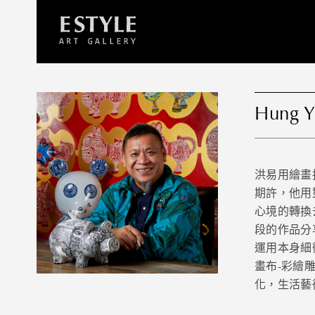
LAST
RESUM
Hung Y
洪易用繪畫
期許，他用
心境的轉換
段的作品分
運用本身細
畫布-彩繪
化，生活藝