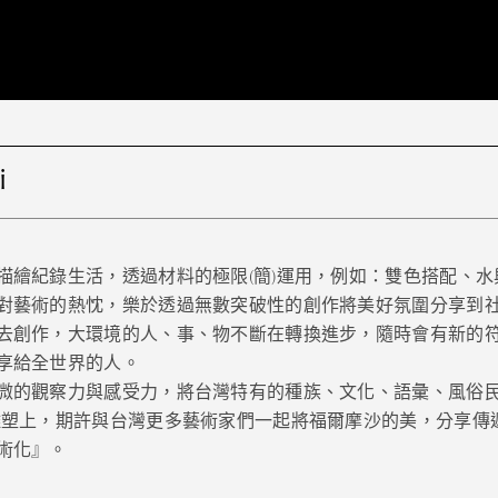
E
WORKS
EX
i
描繪紀錄生活，透過材料的極限(簡)運用，例如：雙色搭配、
對藝術的熱忱，樂於透過無數突破性的創作將美好氛圍分享到
去創作，大環境的人、事、物不斷在轉換進步，隨時會有新的
享給全世界的人。
微的觀察力與感受力，將台灣特有的種族、文化、語彙、風俗
雕塑上，期許與台灣更多藝術家們一起將福爾摩沙的美，分享傳
術化』。