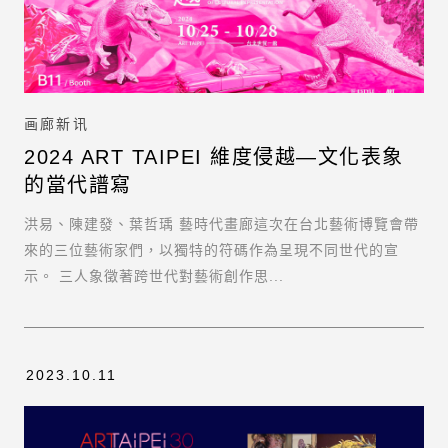
画廊新讯
2024 ART TAIPEI 維度侵越—文化表象
的當代譜寫
洪易、陳建發、葉哲瑀 藝時代畫廊這次在台北藝術博覽會帶
來的三位藝術家們，以獨特的符碼作為呈現不同世代的宣
示。 三人象徵著跨世代對藝術創作思...
2023.10.11