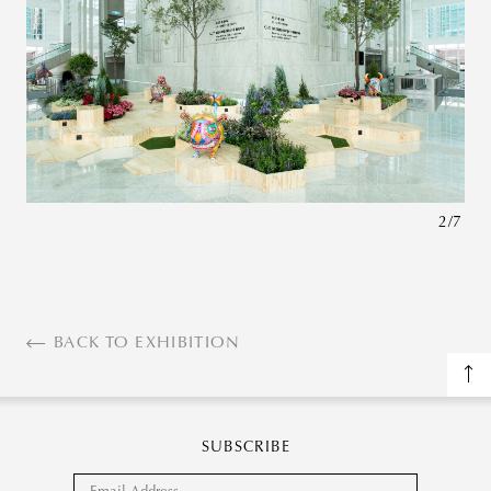
Please enter
valid email!
2
/
7
BACK TO EXHIBITION
SUBSCRIBE