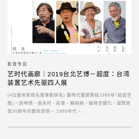
影音专区
艺时代画廊｜2019台北艺博－超度：台湾
装置艺术先驱四人展
(4位藝術家姓名按筆劃排名) 藝時代畫廊集結1985年｢超度空
間｣ￚ胡坤榮、張永村、莊普、賴純純，破時空變化，凝聚跨
度30餘年的藝術思辯。 1980年代，...