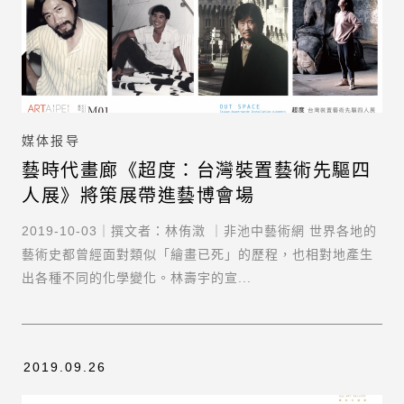
媒体报导
藝時代畫廊《超度：台灣裝置藝術先驅四
人展》將策展帶進藝博會場
2019-10-03｜撰文者：林侑澂 ｜非池中藝術網 世界各地的
藝術史都曾經面對類似「繪畫已死」的歷程，也相對地產生
出各種不同的化學變化。林壽宇的宣...
2019.09.26