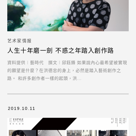
艺术家情报
人生十年磨一劍 不惑之年踏入創作路
資料提供︱藝時代 撰文︱邱鈺鋒 如果說內心最希望被實現
的願望是什麼？在洪德忠的身上，必然是踏入藝術創作之
路。 和許多創作者一樣的起頭，洪...
感谢您的订
阅！
请填入有效
2019.10.11
email!